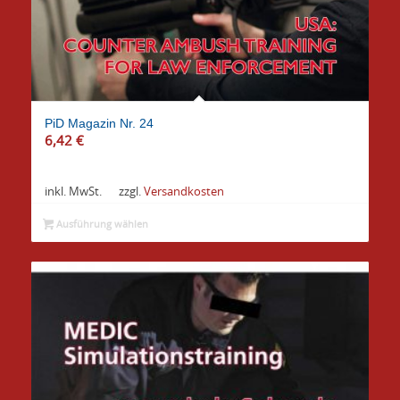
PiD Magazin Nr. 24
6,42
€
inkl. MwSt.
zzgl.
Versandkosten
Ausführung wählen