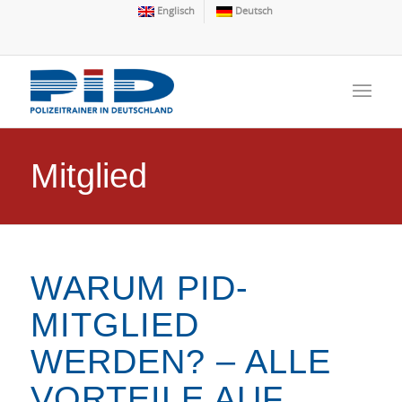
Englisch
Deutsch
Mitglied
WARUM PID-
MITGLIED
WERDEN? – ALLE
VORTEILE AUF