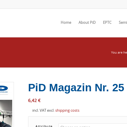
Home
About PiD
EPTC
Semi
You are he
PiD Magazin Nr. 25
6,42
€
incl. VAT
excl.
shipping costs
Attribute