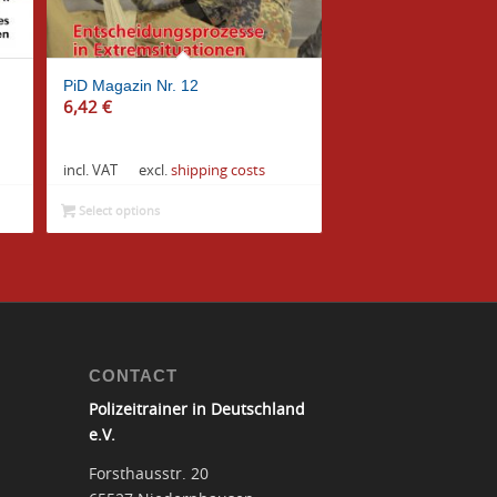
PiD Magazin Nr. 12
6,42
€
incl. VAT
excl.
shipping costs
Select options
CONTACT
Polizeitrainer in Deutschland
e.V.
Forsthausstr. 20