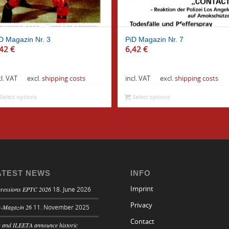
D Magazin Nr. 3
PiD Magazin Nr. 7
,42
€
6,42
€
cl. VAT
excl.
shipping costs
incl. VAT
excl.
shipping costs
Select options
Select options
ATEST NEWS
INFO
ressions EPTC 2026
Imprint
18. June 2026
Privacy
-Magazin 26
11. November 2025
Contact
 and ILEETA announce historic