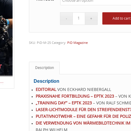
Add to cart
SKU:
PiD-M-25
Category:
PiD Magazine
Description
Description
EDITORIAL
VON ECKHARD NIEBERGALL
PRAXISNAHE FORTBILDUNG – EPTK 2023
– VON K
„TRAINING DAY“ – EPTK 2023
– VON RALF SCHMI
LASER-LICHTMODULE FÜR DEN STREIFENDIENST
PUTATIVNOTWEHR – EINE GEFAHR FÜR DIE POLIZ
DIE VERWENDUNG VON WÄRMEBILDTECHNIK IM P
RALPH WILHELM