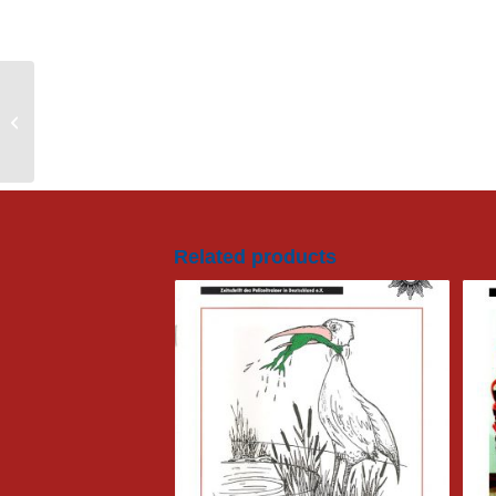
RedMan XP Instructor
Suit – Schutzanzug
Related products