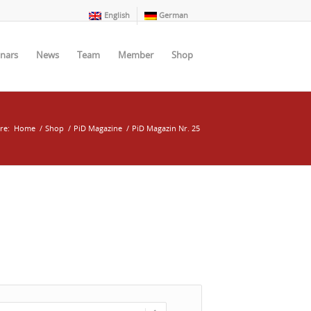
English
German
nars
News
Team
Member
Shop
re:
Home
/
Shop
/
PiD Magazine
/
PiD Magazin Nr. 25