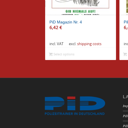
PiD Magazin Nr. 4
Pi
6,42
€
6
incl. VAT
excl.
shipping costs
in
Select options
L
Imp
PiD
PiD